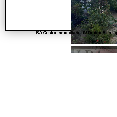
LBA Gestor inmobiliario,
C/ Doctor Fleming