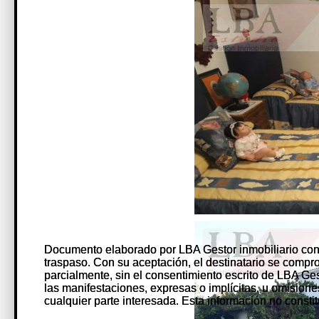
Documento elaborado por LBA Gestor inmobiliario con
Documento elaborado por LBA Gestor inmobiliario con
traspaso. Con su aceptación, el destinatario se comprome
traspaso. Con su aceptación, el destinatario se comprome
parcialmente, sin el consentimiento escrito de LBA Ge
parcialmente, sin el consentimiento escrito de LBA Ge
las manifestaciones, expresas o implícitas, u omision
las manifestaciones, expresas o implícitas, u omision
cualquier parte interesada. Esta información no constit
cualquier parte interesada. Esta información no constit