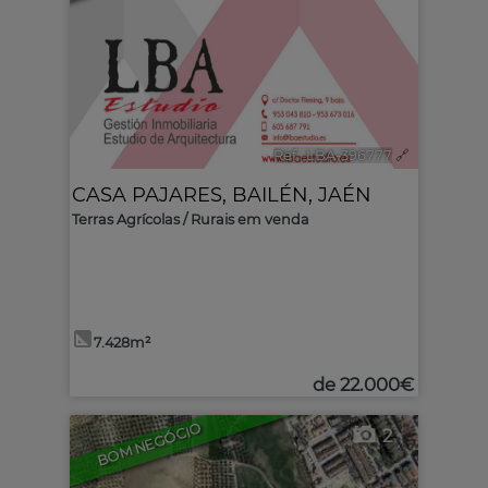
Ref.. LBA-396777
🔗
CASA PAJARES
,
BAILÉN
,
JAÉN
Terras Agrícolas / Rurais em venda
7.428m²
de
22.000€
BOM NEGÓCIO
2