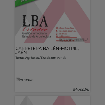
Ref.. LBA-482573
🔗
CARRETERA BAILÉN-MOTRIL
,
JAÉN
Terras Agrícolas / Rurais em venda
21.539m²
84.420€