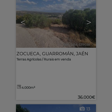
<
>
Ref.. LBA-539038
🔗
ZOCUECA
,
GUARROMÁN
,
JAÉN
Terras Agrícolas / Rurais em venda
4.000m²
36.000€
13