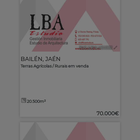
Ref.. LBA-434935
🔗
BAILÉN
,
JAÉN
Terras Agrícolas / Rurais em venda
20.500m²
70.000€