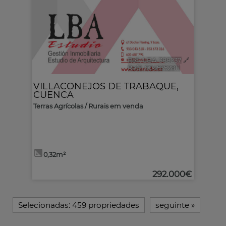
Ref.. LBA-388237
🔗
Ref2. 0045352811
VILLACONEJOS DE TRABAQUE
,
CUENCA
Terras Agrícolas / Rurais em venda
0,32m²
292.000€
Selecionadas:
459 propriedades
seguinte
»