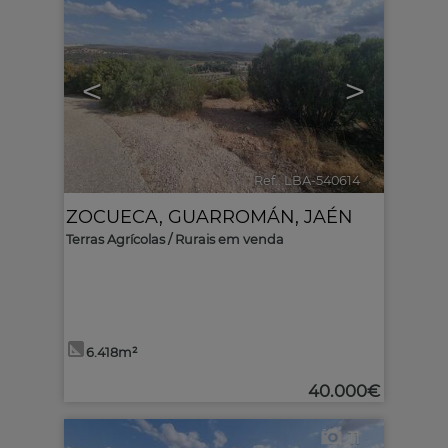
<
>
Ref.. LBA-540614
🔗
ZOCUECA
,
GUARROMÁN
,
JAÉN
Terras Agrícolas / Rurais em venda
6.418m²
40.000€
11