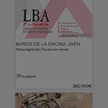
Ref.. LBA-411887
🔗
BAÑOS DE LA ENCINA
,
JAÉN
Terras Agrícolas / Rurais em venda
70.000m²
285.000€
4