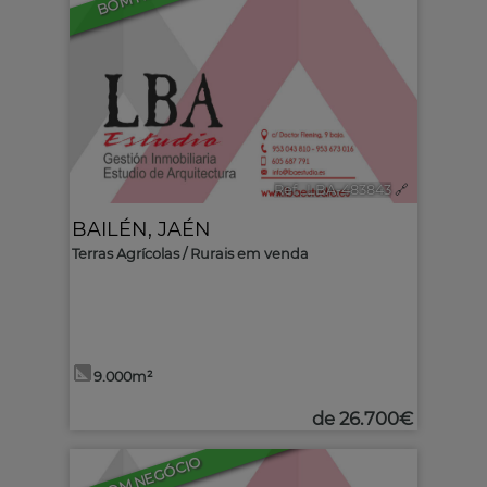
Ref.. LBA-483843
🔗
BAILÉN
,
JAÉN
Terras Agrícolas / Rurais em venda
9.000m²
de
26.700€
BOM NEGÓCIO