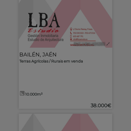
Ref.. LBA-424286
🔗
BAILÉN
,
JAÉN
Terras Agrícolas / Rurais em venda
10.000m²
38.000€