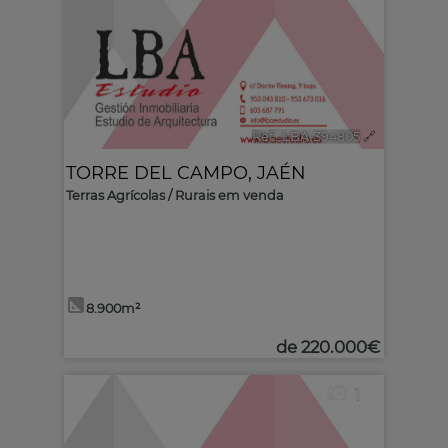
Ref.. LBA-394805
🔗
TORRE DEL CAMPO
,
JAÉN
Terras Agrícolas / Rurais em venda
8.900m²
de
220.000€
1