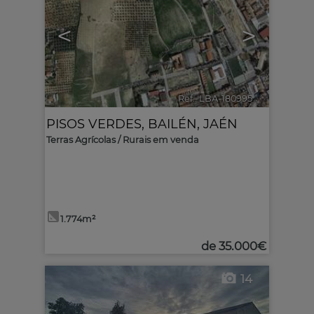
<
>
Ref.. LBA-180995
🔗
PISOS VERDES
,
BAILÉN
,
JAÉN
Terras Agrícolas / Rurais em venda
1.774m²
de
35.000€
14