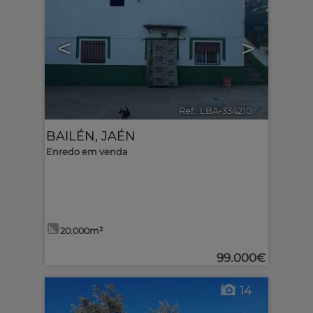
<
>
Ref.. LBA-334210
🔗
BAILÉN
,
JAÉN
Enredo em venda
20.000m²
99.000€
14