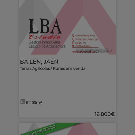
Ref.. LBA-482572
🔗
BAILÉN
,
JAÉN
Terras Agrícolas / Rurais em venda
6.455m²
16.800€
BOM NEGÓCIO