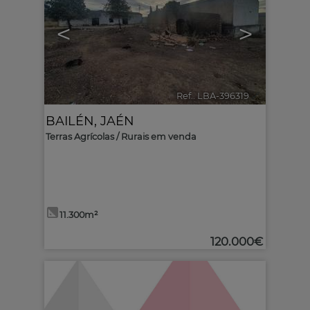
<
>
Ref.. LBA-396319
🔗
BAILÉN
,
JAÉN
Terras Agrícolas / Rurais em venda
11.300m²
120.000€