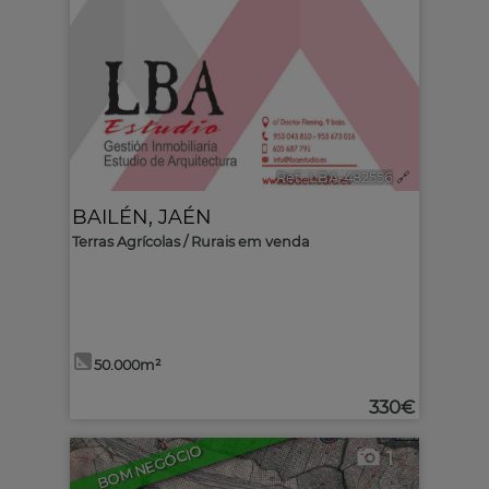
Ref.. LBA-482556
🔗
BAILÉN
,
JAÉN
Terras Agrícolas / Rurais em venda
50.000m²
330€
BOM NEGÓCIO
1