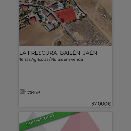
<
>
Ref.. LBA-408923
🔗
LA FRESCURA
,
BAILÉN
,
JAÉN
Terras Agrícolas / Rurais em venda
1.754m²
37.000€
BOM NEGÓCIO