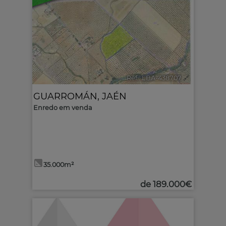
Ref.. LBA-438707
🔗
GUARROMÁN
,
JAÉN
Enredo em venda
35.000m²
de
189.000€