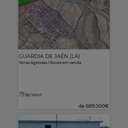
Ref.. LBA-416607
🔗
GUARDIA DE JAÉN (LA)
Terras Agrícolas / Rurais em venda
182.141m²
de
689.000€
20