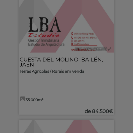
Ref.. LBA-482570
🔗
CUESTA DEL MOLINO
,
BAILÉN
,
JAÉN
Terras Agrícolas / Rurais em venda
35.000m²
de
84.500€