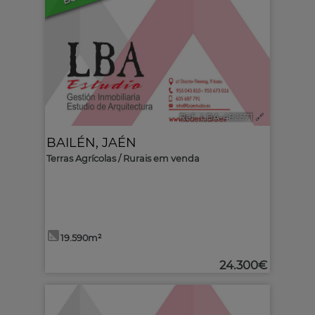
Ref.. LBA-482571
🔗
BAILÉN
,
JAÉN
Terras Agrícolas / Rurais em venda
19.590m²
24.300€