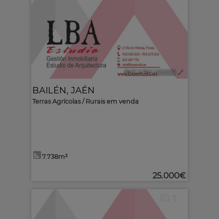
Ref.. LBA-434108
🔗
BAILÉN
,
JAÉN
Terras Agrícolas / Rurais em venda
7.738m²
25.000€
1