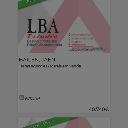
Ref.. LBA-482575
🔗
BAILÉN
,
JAÉN
Terras Agrícolas / Rurais em venda
9.705m²
40.740€
BOM NEGÓCIO