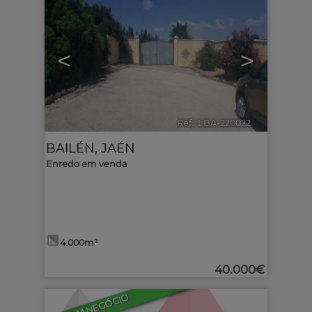
<
>
Ref.. LBA-220022
🔗
BAILÉN
,
JAÉN
Enredo em venda
4.000m²
40.000€
BOM NEGÓCIO