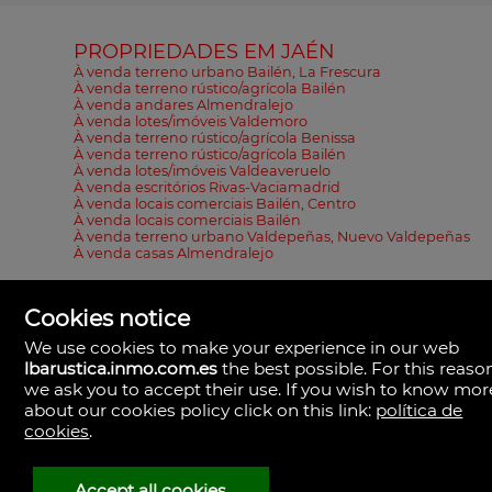
PROPRIEDADES EM JAÉN
À venda terreno urbano Bailén, La Frescura
À venda terreno rústico/agrícola Bailén
À venda andares Almendralejo
À venda lotes/imóveis Valdemoro
À venda terreno rústico/agrícola Benissa
À venda terreno rústico/agrícola Bailén
À venda lotes/imóveis Valdeaveruelo
À venda escritórios Rivas-Vaciamadrid
À venda locais comerciais Bailén, Centro
À venda locais comerciais Bailén
À venda terreno urbano Valdepeñas, Nuevo Valdepeñas
À venda casas Almendralejo
Cookies notice
We use cookies to make your experience in our web
lbarustica.inmo.com.es
the best possible. For this reaso
LBA Rústica
we ask you to accept their use. If you wish to know mor
Plaza Yapeyú nº 1.
about our cookies policy click on this link:
política de
23710 Bailén,
cookies
.
Espanha
(+34)953.043.810
+34)953.040.437
Accept all cookies