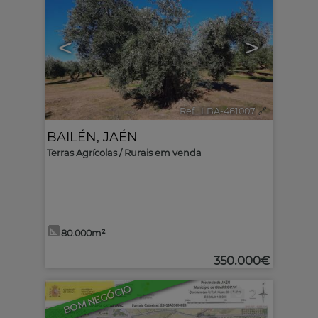
<
>
Ref.. LBA-461007
🔗
BAILÉN
,
JAÉN
Terras Agrícolas / Rurais em venda
80.000m²
350.000€
BOM NEGÓCIO
2