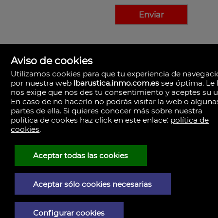
Aviso de cookies
Utilizamos cookies para que tu experiencia de navegac
por nuestra web
lbarustica.inmo.com.es
sea óptima. Le 
nos exige que nos des tu consentimiento y aceptes su u
En caso de no hacerlo no podrás visitar la web o alguna
partes de ella. Si quieres conocer más sobre nuestra
política de cookes haz click en este enlace:
política de
cookies
.
LBA Rústica
Plaza Yapeyú nº 1.
23710 Bailén,
Aceptar todas las cookies
España
(+34)953.043.810
+34)953.040.437
Aceptar sólo cookies necesarias
Aviso Legal
Configurar cookies
Política de privacidad