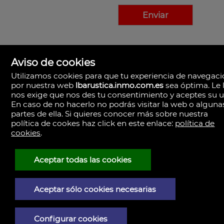
Aviso de cookies
Utilizamos cookies para que tu experiencia de navegac
por nuestra web
lbarustica.inmo.com.es
sea óptima. Le 
nos exige que nos des tu consentimiento y aceptes su u
En caso de no hacerlo no podrás visitar la web o alguna
partes de ella. Si quieres conocer más sobre nuestra
política de cookes haz click en este enlace:
política de
cookies
.
LBA Rústica
Plaza Yapeyú nº 1.
23710 Bailén,
Aceptar todas las cookies
España
(+34)953.043.810
+34)953.040.437
Aceptar sólo cookies necesarias
Aviso Legal
Configurar cookies
Política de privacidad