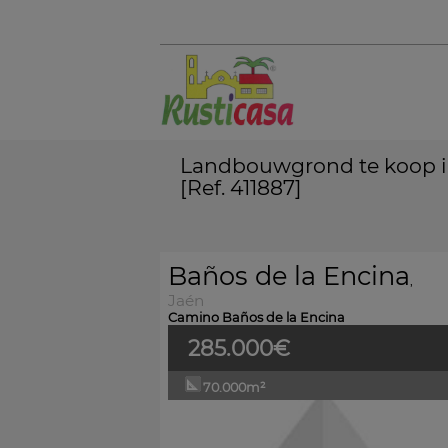
Landbouwgrond te koop in
[Ref. 411887]
Baños de la Encina
,
Jaén
Camino Baños de la Encina
285.000€
70.000m²