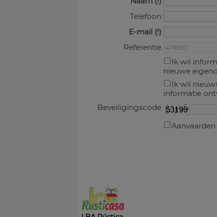
Naam
Telefoon
E-mail
Referentie
Ik wil infor
nieuwe eige
Ik wil nieuw
informatie on
Beveiligingscode
Aanvaarde