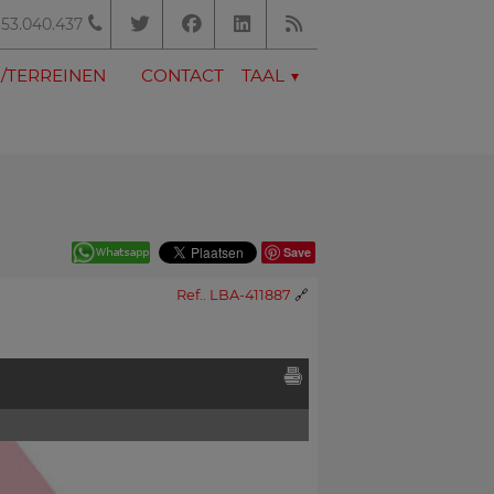
53.040.437
/TERREINEN
CONTACT
TAAL
Save
Ref.. LBA-411887
🔗