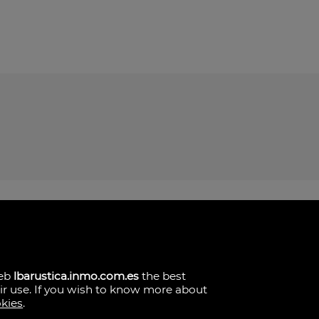
web
lbarustica.inmo.com.es
the best
eir use. If you wish to know more about
okies
.