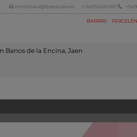
inmobiliaria@lbaestudio.es
(+34)953.043.810
+34)9
BARRRS
PERCELEN
 Banos de la Encina, Jaen