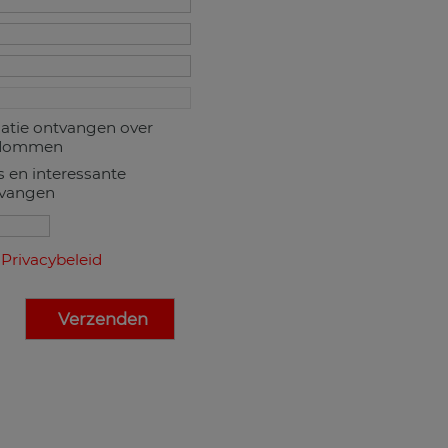
matie ontvangen over
ndommen
s en interessante
tvangen
n
Privacybeleid