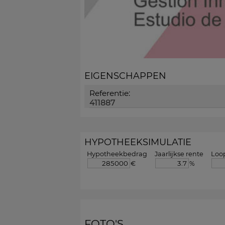
EIGENSCHAPPEN
Referentie:
411887
HYPOTHEEKSIMULATIE
Hypotheekbedrag
Jaarlijkse rente
Loop
€
%
FOTO'S