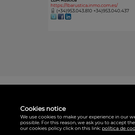
LBA Rústica
https://lbarustica.inmo.com.es/
(+34)953.043.810 +34)953.040.437
LBA Rústica
Cookies notice
Plaza Yapeyú nº 1.
23710 Bailén,
We use cookies to make your experience in our 
possible. For this reason, we ask you to accept th
(+34)953.043.810
our cookies policy click on this link:
política de co
+34)953.040.437