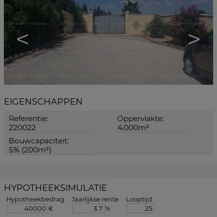
<
>
EIGENSCHAPPEN
Referentie:
Oppervlakte:
220022
4.000m²
Bouwcapaciteit:
5% (200m²)
HYPOTHEEKSIMULATIE
Hypotheekbedrag
Jaarlijkse rente
Looptijd
€
%